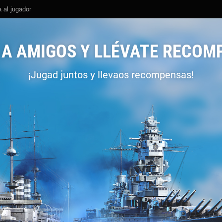
 al jugador
A A AMIGOS Y LLÉVATE RECOM
¡Jugad juntos y llevaos recompensas!