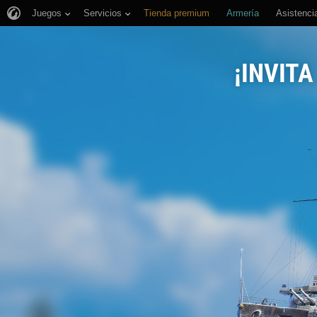
Juegos
Servicios
Tienda premium
Armería
Asistencia
¡INVIT